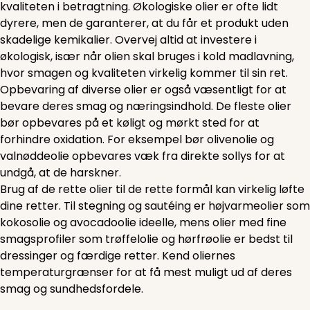
kvaliteten i betragtning. Økologiske olier er ofte lidt
dyrere, men de garanterer, at du får et produkt uden
skadelige kemikalier. Overvej altid at investere i
økologisk, især når olien skal bruges i kold madlavning,
hvor smagen og kvaliteten virkelig kommer til sin ret.
Opbevaring af diverse olier er også væsentligt for at
bevare deres smag og næringsindhold. De fleste olier
bør opbevares på et køligt og mørkt sted for at
forhindre oxidation. For eksempel bør olivenolie og
valnøddeolie opbevares væk fra direkte sollys for at
undgå, at de harskner.
Brug af de rette olier til de rette formål kan virkelig løfte
dine retter. Til stegning og sautéing er højvarmeolier som
kokosolie og avocadoolie ideelle, mens olier med fine
smagsprofiler som trøffelolie og hørfrøolie er bedst til
dressinger og færdige retter. Kend oliernes
temperaturgrænser for at få mest muligt ud af deres
smag og sundhedsfordele.