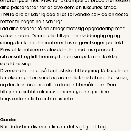
erfaren gourmet. Prøv for eksempel at bruge trøffelolie i
dine pastaretter for at give dem en luksuriøs smag.
Trøffelolie er særlig god til at forvandle selv de enkleste
retter til noget helt særligt.
Lad dine salater få en smagsmæssig opgradering med
valnøddeolie. Denne olie tilføjer en nøddeagtig og rig
smag, der komplementerer friske grøntsager perfekt.
Prøv at kombinere valnøddeolie med friskpresset
citronsaft og lidt honning for en simpel, men lækker
salatdressing.
Diverse olier er også fantastiske til bagning. Kokosolie er
for eksempel en sund og aromatisk erstatning for smør,
og den kan bruges i alt fra kager til småkager. Den
tilføjer en subtil kokosnøddesmag, som gør dine
bagværker ekstra interessante.
Guide:
Når du køber diverse olier, er det vigtigt at tage