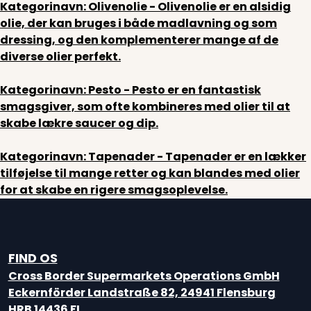
Kategorinavn: Olivenolie
- Olivenolie er en alsidig
olie, der kan bruges i både madlavning og som
dressing, og den komplementerer mange af de
diverse olier perfekt.
Kategorinavn: Pesto
- Pesto er en fantastisk
smagsgiver, som ofte kombineres med olier til at
skabe lækre saucer og dip.
Kategorinavn: Tapenader
- Tapenader er en lækker
tilføjelse til mange retter og kan blandes med olier
for at skabe en rigere smagsoplevelse.
FIND OS
Cross Border Supermarkets Operations GmbH
Eckernförder Landstraße 82, 24941 Flensburg
HRB 14436 FL