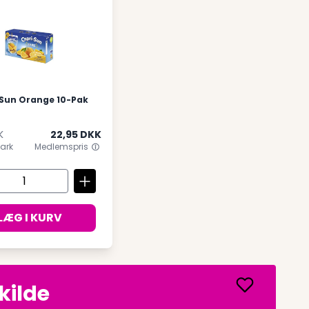
 Sun Orange 10-Pak
K
22,95 DKK
ark
Medlemspris
LÆG I KURV
kilde