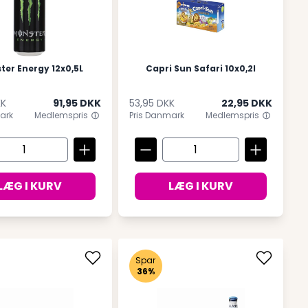
er Energy 12x0,5L
Capri Sun Safari 10x0,2l
KK
91,95 DKK
53,95 DKK
22,95 DKK
ark
Medlemspris
Pris Danmark
Medlemspris
LÆG I KURV
LÆG I KURV
Spar
36%