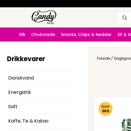
Slik
Chokolade
Snacks, Chips & Nødder
Øl & 
Drikkevarer
Forside
/
Dagligva
Danskvand
Energidrik
Saft
Spar
36%
Kaffe, Te & Kakao