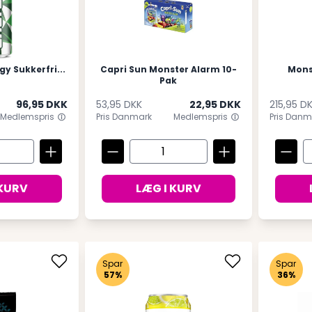
y Sukkerfri...
Capri Sun Monster Alarm 10-
Monst
Pak
96,95 DKK
53,95 DKK
22,95 DKK
215,95 D
Medlemspris
Pris Danmark
Medlemspris
Pris Danm
 KURV
LÆG I KURV
Spar
Spar
57%
36%