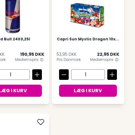
d Bull 24X0,25l
Capri Sun Mystic Dragon 10x...
KK
190,95 DKK
53,95 DKK
22,95 DKK
ark
Medlemspris
Pris Danmark
Medlemspris
LÆG I KURV
LÆG I KURV