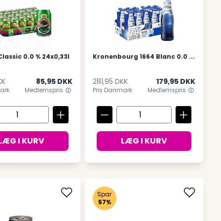
lassic 0.0 % 24x0,33l
Kronenbourg 1664 Blanc 0.0 ...
KK
85,95 DKK
281,95 DKK
179,95 DKK
ark
Medlemspris
Pris Danmark
Medlemspris
LÆG I KURV
LÆG I KURV
Spar
57%