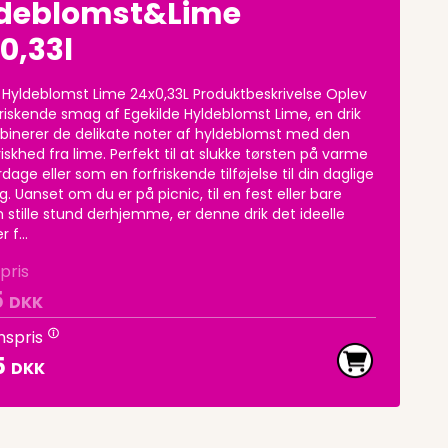
deblomst&Lime
0,33l
 Hyldeblomst Lime 24x0,33L Produktbeskrivelse Oplev
riskende smag af Egekilde Hyldeblomst Lime, en drik
binerer de delikate noter af hyldeblomst med den
friskhed fra lime. Perfekt til at slukke tørsten på varme
ge eller som en forfriskende tilføjelse til din daglige
g. Uanset om du er på picnic, til en fest eller bare
 stille stund derhjemme, er denne drik det ideelle
 f...
pris
5
DKK
spris
5
DKK