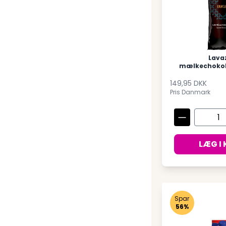
Lava
mælkechokol
149,95 DKK
Pris Danmark
LÆG I
Spar
56%