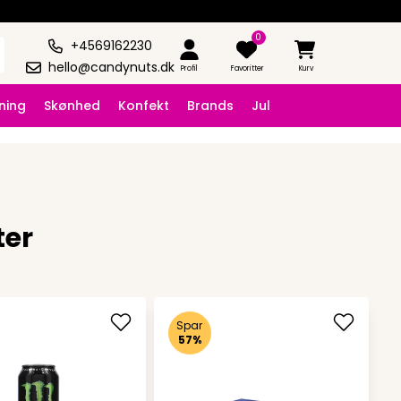
0
+4569162230
hello@candynuts.dk
Profil
Favoritter
Kurv
ning
Skønhed
Konfekt
Brands
Jul
ter
Spar
57%