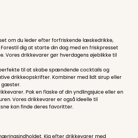
et om du leder efter forfriskende læskedrikke,
Forestil dig at starte din dag med en friskpresset
e. Vores drikkevarer gør hverdagens øjeblikke til
 perfekte til at skabe spændende cocktails og
ative drikkeopskrifter. Kombiner med lidt sirup eller
e gæster.
kkevarer. Pak en flaske af din yndlingsjuice eller en
ren. Vores drikkevarer er også ideelle til
ne kan finde deres favoritter.
 næringsindholdet. Kig efter drikkevarer med