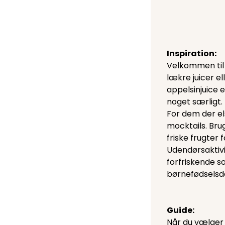
Inspiration:
Velkommen til 
lækre juicer e
appelsinjuice 
noget særligt.
For dem der el
mocktails. Brug
friske frugter
Udendørsaktivit
forfriskende so
børnefødselsda
Guide:
Når du vælger 