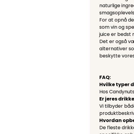
naturlige ingr
smagsoplevelse 
For at opnå de
som vin og spe
juice er bedst 
Det er også væ
alternativer s
beskytte vores
FAQ:
Hvilke typer 
Hos Candynuts.d
Er jeres drik
Vi tilbyder bå
produktbeskriv
Hvordan opbe
De fleste drik