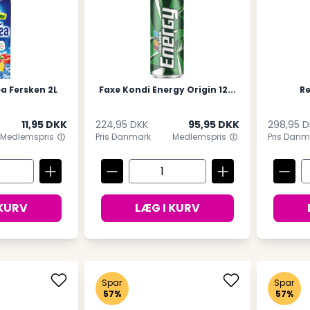
a Fersken 2L
Faxe Kondi Energy Origin 12...
Re
11,95 DKK
224,95 DKK
95,95 DKK
298,95 D
Medlemspris
Pris Danmark
Medlemspris
Pris Danm
 KURV
LÆG I KURV
Spar
Spar
57%
57%