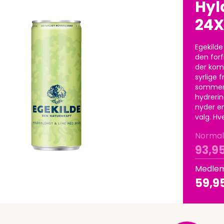
Hyl
24X
Egekilde
den forf
der kom
syrlige 
sommerda
hydrerin
nyder en
valg. Hver
Normal
93,9
Medlem
59,9