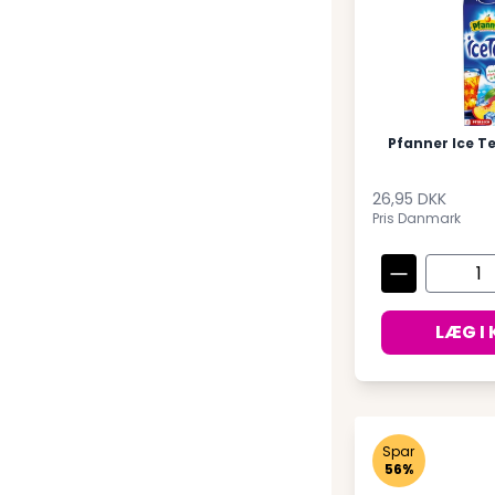
Pfanner Ice Te
26,95 DKK
Pris Danmark
LÆG I
Spar
56%