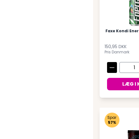
Faxe Kondi Energ
150,95 DKK
Pris Danmark
LÆG I
Spar
57%