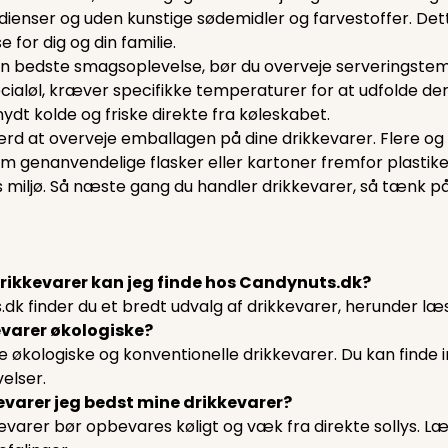
edienser og uden kunstige sødemidler og farvestoffer. Det
for dig og din familie.
n bedste smagsoplevelse, bør du overveje serveringstemp
cialøl, kræver specifikke temperaturer for at udfolde d
nydt kolde og friske direkte fra køleskabet.
rd at overveje emballagen på dine drikkevarer. Flere og 
om genanvendelige flasker eller kartoner fremfor plasti
 miljø. Så næste gang du handler drikkevarer, så tænk p
drikkevarer kan jeg finde hos Candynuts.dk?
k finder du et bredt udvalg af drikkevarer, herunder læske
kevarer økologiske?
de økologiske og konventionelle drikkevarer. Du kan finde 
elser.
varer jeg bedst mine drikkevarer?
kevarer bør opbevares køligt og væk fra direkte sollys. 