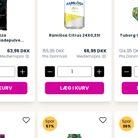
zza
Ramlösa Citrus 24X0,33l
Tuborg C
adepulve...
63,95 DKK
155,95 DKK
66,95 DKK
134,95 D
Medlemspris
Pris Danmark
Medlemspris
Pris Danm
 KURV
LÆG I KURV
Spar
Spar
57%
36%