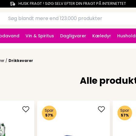
HUSK FRAGT ! SØG SELV EFTER DIN FRAGT PÅ INTERNETTET
Sodavand
Vin & Spiritus
Dagligvarer
Kæledyr
Hushold
rer
/
Drikkevarer
Alle produk
Spar
Spar
57%
57%