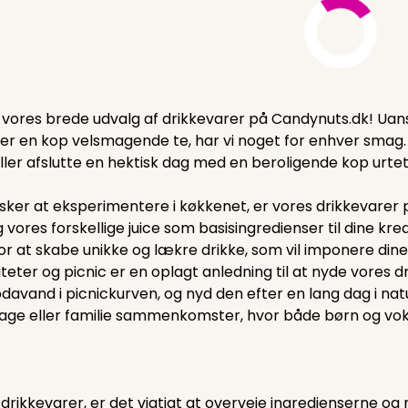
vores brede udvalg af drikkevarer på Candynuts.dk! Uans
ller en kop velsmagende te, har vi noget for enhver smag. 
eller afslutte en hektisk dag med en beroligende kop urtet
sker at eksperimentere i køkkenet, er vores drikkevarer
 vores forskellige juice som basisingredienser til dine kre
 for at skabe unikke og lækre drikke, som vil imponere din
eter og picnic er en oplagt anledning til at nyde vores dri
davand i picnickurven, og nyd den efter en lang dag i natu
ge eller familie sammenkomster, hvor både børn og voks
drikkevarer, er det vigtigt at overveje ingredienserne og