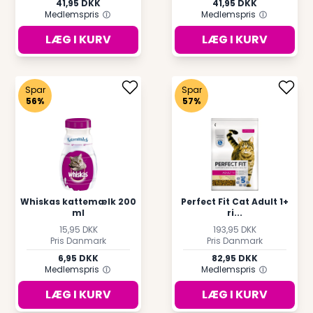
41,95 DKK
41,95 DKK
Medlemspris
Medlemspris
LÆG I KURV
LÆG I KURV
Spar
Spar
56%
57%
Whiskas kattemælk 200
Perfect Fit Cat Adult 1+
ml
ri...
15,95 DKK
193,95 DKK
Pris Danmark
Pris Danmark
6,95 DKK
82,95 DKK
Medlemspris
Medlemspris
LÆG I KURV
LÆG I KURV