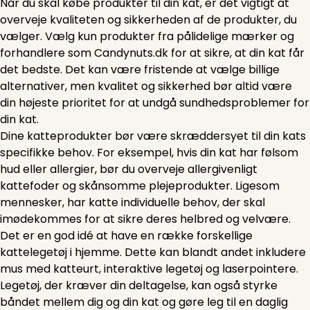
Når du skal købe produkter til din kat, er det vigtigt at
overveje kvaliteten og sikkerheden af de produkter, du
vælger. Vælg kun produkter fra pålidelige mærker og
forhandlere som Candynuts.dk for at sikre, at din kat får
det bedste. Det kan være fristende at vælge billige
alternativer, men kvalitet og sikkerhed bør altid være
din højeste prioritet for at undgå sundhedsproblemer for
din kat.
Dine katteprodukter bør være skræddersyet til din kats
specifikke behov. For eksempel, hvis din kat har følsom
hud eller allergier, bør du overveje allergivenligt
kattefoder og skånsomme plejeprodukter. Ligesom
mennesker, har katte individuelle behov, der skal
imødekommes for at sikre deres helbred og velvære.
Det er en god idé at have en række forskellige
kattelegetøj i hjemme. Dette kan blandt andet inkludere
mus med katteurt, interaktive legetøj og laserpointere.
Legetøj, der kræver din deltagelse, kan også styrke
båndet mellem dig og din kat og gøre leg til en daglig