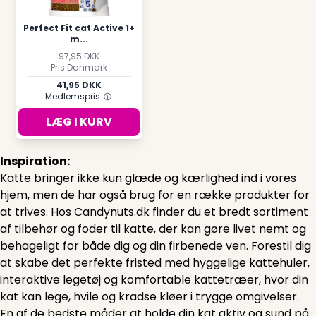
Perfect Fit cat Active 1+
m...
97,95 DKK
Pris Danmark
41,95 DKK
Medlemspris
LÆG I KURV
Inspiration:
Katte bringer ikke kun glæde og kærlighed ind i vores
hjem, men de har også brug for en række produkter for
at trives. Hos Candynuts.dk finder du et bredt sortiment
af tilbehør og foder til katte, der kan gøre livet nemt og
behageligt for både dig og din firbenede ven. Forestil dig
at skabe det perfekte fristed med hyggelige kattehuler,
interaktive legetøj og komfortable kattetræer, hvor din
kat kan lege, hvile og kradse kløer i trygge omgivelser.
En af de bedste måder at holde din kat aktiv og sund på