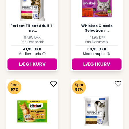
Perfect Fit cat Adult 1+
Whiskas Classic
me...
Selection i...
97,95 DKK
141,95 DKK
Pris Danmark
Pris Danmark
41,95 DKK
60,95 DKK
Medlemspris
Medlemspris
LÆG I KURV
LÆG I KURV
Spar
Spar
57%
57%