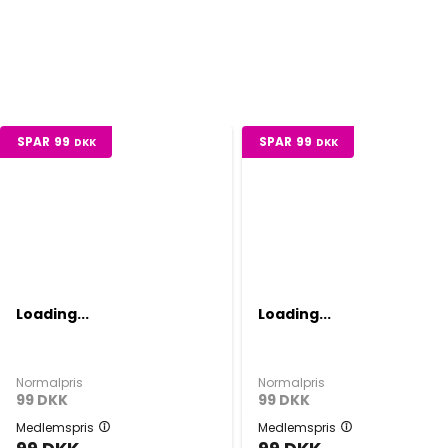
SPAR
99
SPAR
99
DKK
DKK
Loading...
Loading...
Normalpris
Normalpris
99
DKK
99
DKK
Medlemspris
Medlemspris