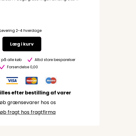
Levering 2-4 hverdage
Læg i kurv
 på alle køb
Altid store besparelser
Forsendelse 0,00
lles efter bestilling af varer
øb grænsevarer hos os
øb fragt hos fragtfirma