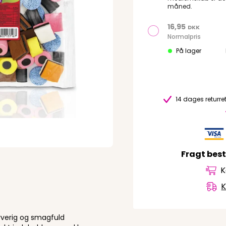
måned.
16,95
DKK
Normalpris
På lager
14 dages returret
Fragt besti
K
K
rverig og smagfuld