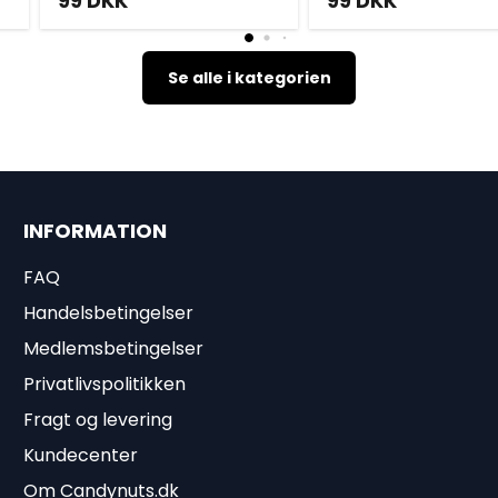
99
DKK
99
DKK
Se alle i kategorien
INFORMATION
FAQ
Handelsbetingelser
Medlemsbetingelser
Privatlivspolitikken
Fragt og levering
Kundecenter
Om Candynuts.dk