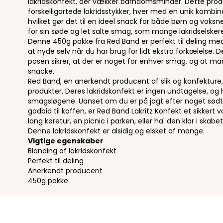
lakridskonfekt, der vækker barndomsminder. Dette prod
forskelligartede lakridsstykker, hver med en unik kombin
hvilket gør det til en ideel snack for både børn og voksn
for sin søde og let salte smag, som mange lakridselskere
Denne 450g pakke fra Red Band er perfekt til deling med f
at nyde selv når du har brug for lidt ekstra forkælelse. D
posen sikrer, at der er noget for enhver smag, og at man 
snacke.
Red Band, en anerkendt producent af slik og konfekture, s
produkter. Deres lakridskonfekt er ingen undtagelse, og hv
smagsløgene. Uanset om du er på jagt efter noget sødt til 
godbid til kaffen, er Red Band Lakritz Konfekt et sikkert 
lang køretur, en picnic i parken, eller ha' den klar i skab
Denne lakridskonfekt er alsidig og elsket af mange.
Vigtige egenskaber
Blanding af lakridskonfekt
Perfekt til deling
Anerkendt producent
450g pakke