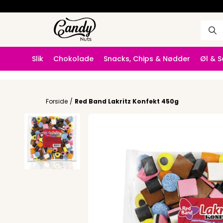
Slik
Chokolade
Snacks, Chips & Nødder
Øl & 
Forside
/
Red Band Lakritz Konfekt 450g