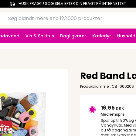
HUSK FRAGT ! SØG SELV EFTER DIN FRAGT PÅ INTERNETTET
Sodavand
Vin & Spiritus
Dagligvarer
Kæledyr
Hushold
Red Band La
Produktnummer: CB_060206
16,95
DKK
Medlemspris
Spar op til 80% og 
Candynuts. Med vo
du få adgang til fl
medlemskab er de fø