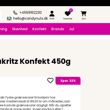
0
+4569162230
hello@candynuts.dk
Profil
Favoritter
Kurv
ning
Skønhed
Konfekt
Brands
Jul
kritz Konfekt 450g
Spar
32%
køb Tyske grænsevarer til kostpris hos
res medlemskab til 89,00 kr om måneden, kan
ere tusinde grænsevarer dagligt. Når du opretter
rste 14 dage gratis. Ingen binding efter 1.