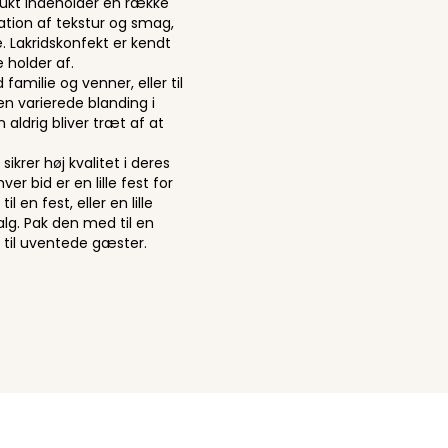
ukt indeholder en række
ation af tekstur og smag,
e. Lakridskonfekt er kendt
 holder af.
amilie og venner, eller til
en varierede blanding i
aldrig bliver træt af at
ikrer høj kvalitet i deres
er bid er en lille fest for
en fest, eller en lille
valg. Pak den med til en
et til uventede gæster.